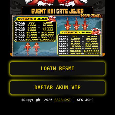
LOGIN RESMI
DAFTAR AKUN VIP
@Copyright 2026
RAJAHOKI
| SEO JOKO